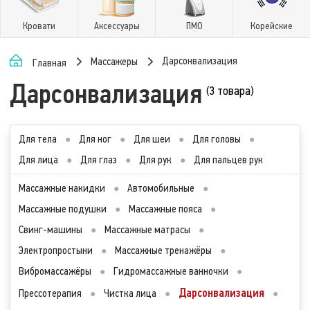
Кровати
Аксессуары
ПМО
Корейские
Дарсонвализация
Массажеры
Главная
Дарсонвализация
(3 товара)
Для тела
●
Для ног
●
Для шеи
●
Для головы
●
Для лица
●
Для глаз
●
Для рук
●
Для пальцев рук
Массажные накидки
●
Автомобильные
●
Массажные подушки
●
Массажные пояса
●
Свинг-машины
●
Массажные матрасы
●
Электропростыни
●
Массажные тренажёры
●
Вибромассажёры
●
Гидромассажные ванночки
●
Дарсонвализация
Прессотерапия
●
Чистка лица
●
●