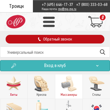
+7 (495) 646-17-37
+7 (800) 333-03-68
Троицк
Наша почта:
mp@mp-mp.ru
0
Обратный звонок
Вход в клуб
Хиты
Кресла
Массажеры
Столы