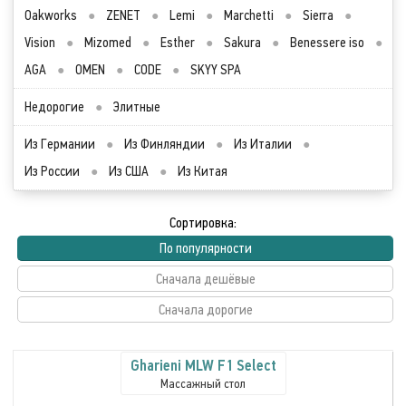
Oakworks
●
ZENET
●
Lemi
●
Marchetti
●
Sierra
●
Vision
●
Mizomed
●
Esther
●
Sakura
●
Benessere iso
●
AGA
●
OMEN
●
CODE
●
SKYY SPA
Недорогие
●
Элитные
Из Германии
●
Из Финляндии
●
Из Италии
●
Из России
●
Из США
●
Из Китая
Сортировка:
По популярности
Сначала дешёвые
Сначала дорогие
Gharieni MLW F1 Select
Массажный стол