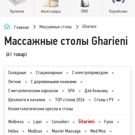
Кровати
Аксессуары
ПМО
Корейские
Gharieni
Массажные столы
Главная
Массажные столы Gharieni
(61 товар)
Складные
●
Стационарные
●
С электроприводом
●
Легкие
●
С деревянными ножками
●
С металлическим каркасом
●
SPA
●
Для больниц
●
Шезлонги и качалки
●
ТОП столов 2026
●
Столы с РУ
●
Косметологические кресла и столы
Gharieni
Wellness
●
Lojer
●
Conselieri
●
●
Fysio
●
Heliox
●
Medicus
●
Master Massage
●
Med Mos
●