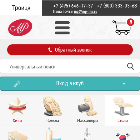
+7 (495) 646-17-37
+7 (800) 333-03-68
Троицк
Наша почта:
mp@mp-mp.ru
0
Обратный звонок
Вход в клуб
Хиты
Кресла
Массажеры
Столы