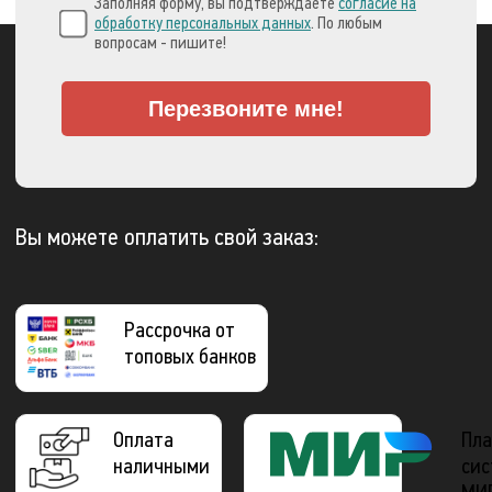
Заполняя форму, вы подтверждаете
согласие на
обработку персональных данных
. По любым
вопросам - пишите!
Перезвоните мне!
Вы можете оплатить свой заказ:
Рассрочка от
топовых банков
Оплата
Пла
наличными
сис